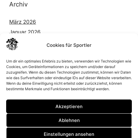
Archiv
März 2026
Januar 2026
Dezember 2025
Cookies für Sportler
Oktober 2025
Um dir ein optimales Erlebnis zu bieten, verwenden wir Technologien wie
September 2025
Cookies, um Geräteinformationen zu speichern und/oder darauf
zuzugreifen. Wenn du diesen Technologien zustimmst, können wir Daten
Februar 2025
wie das Surfverhalten oder eindeutige IDs auf dieser Website verarbeiten.
März 2024
Wenn du deine Einwilligung nicht erteilst oder zurückziehst, können
bestimmte Merkmale und Funktionen beeinträchtigt werden.
Januar 2024
August 2023
Akzeptieren
Ablehnen
2026 © | Gelsenkirchen Taekwondo Hobby Club |
Einstellungen ansehen