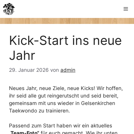
Zum
Me
Inhalt
springen
Kick-Start ins neue
Jahr
29. Januar 2026
von
admin
Neues Jahr, neue Ziele, neue Kicks! Wir hoffen,
ihr seid alle gut reingerutscht und seid bereit,
gemeinsam mit uns wieder in Gelsenkirchen
Taekwondo zu trainieren.
Passend zum Start haben wir ein aktuelles
„Team-Foto“
für euch gemacht. Wie ihr unten