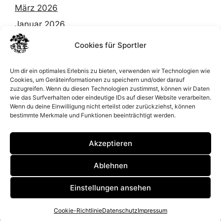
März 2026
Januar 2026
Dezember 2025
Cookies für Sportler
Oktober 2025
Um dir ein optimales Erlebnis zu bieten, verwenden wir Technologien wie
September 2025
Cookies, um Geräteinformationen zu speichern und/oder darauf
zuzugreifen. Wenn du diesen Technologien zustimmst, können wir Daten
Februar 2025
wie das Surfverhalten oder eindeutige IDs auf dieser Website verarbeiten.
März 2024
Wenn du deine Einwilligung nicht erteilst oder zurückziehst, können
bestimmte Merkmale und Funktionen beeinträchtigt werden.
Januar 2024
August 2023
Akzeptieren
Ablehnen
2026 © | Gelsenkirchen Taekwondo Hobby Club |
Einstellungen ansehen
Satzung
|
Impressum
|
Datenschutz
made with
by
mediastation24.de
Cookie-Richtlinie
Datenschutz
Impressum